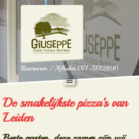
Reserveren / Afhalen 071-5122896
De smakelijkste pizza’s van
Leiden
Beste gasten, deze zomer zijn wij